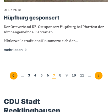
01.06.2018
Hüpfburg gesponsert
Der Ortsverband RE-Ost sponsert Hüpfburg bei Pfarrfest der
Kirchengemeinde Liebfrauen
Mittlerweile traditionell kümmerte sich der...
mehr lesen
Seiten
…
3
4
5
6
7
8
9
10
11
…
CDU Stadt
Recklinghausen