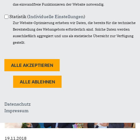
das einwandfreie Funktionieren der Website notwendig.
Traditioneller Politischer Aschermittwoch
Am vergangenen Aschermittwoch veranstaltete unser
Statistik (
Individuelle Einstellungen
)
Ortsverband RE-Ost gemeinsam mit dem OV...
Zur Website-Optimierung erheben wir Daten, die bereits für die technische
Bereitstellung des Webangebots erforderlich sind. Solche Daten werden
mehr lesen
ausschließlich aggregiert und uns als statistische Übersicht zur Verfügung
gestellt.
Datenschutz
Impressum
19.11.2018