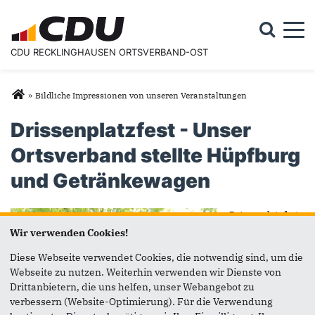
Togg
CDU RECKLINGHAUSEN ORTSVERBAND-OST
Suchformular
Suche
Sie sind hier
»
Bildliche Impressionen von unseren Veranstaltungen
Drissenplatzfest - Unser
Ortsverband stellte Hüpfburg
und Getränkewagen
Drissenplatzfest -
Unser
Wir verwenden Cookies!
Ortsverband
stellte Hüpfburg
Diese Webseite verwendet Cookies, die notwendig sind, um die
und
Webseite zu nutzen. Weiterhin verwenden wir Dienste von
Getränkewagen
Drittanbietern, die uns helfen, unser Webangebot zu
verbessern (Website-Optimierung). Für die Verwendung