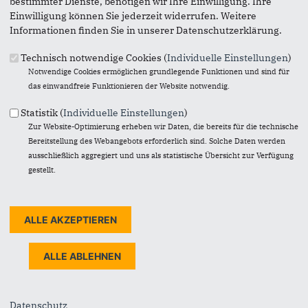
bestimmter Dienste, benötigen wir Ihre Einwilligung. Ihre
Einwilligung können Sie jederzeit widerrufen. Weitere
Informationen finden Sie in unserer Datenschutzerklärung.
Technisch notwendige Cookies (
Individuelle Einstellungen
)
Notwendige Cookies ermöglichen grundlegende Funktionen und sind für
das einwandfreie Funktionieren der Website notwendig.
Statistik (
Individuelle Einstellungen
)
Zur Website-Optimierung erheben wir Daten, die bereits für die technische
Bereitstellung des Webangebots erforderlich sind. Solche Daten werden
ausschließlich aggregiert und uns als statistische Übersicht zur Verfügung
gestellt.
Originales Bild downloaden
« Zurück zur Galerie
Element 6 von 9
‹ Vorherige
|
Weiter »
Fußbereich
Datenschutz